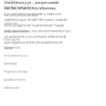
Una bitácora y yo … porque cuando 
Mejora organizacional
escribo, refuerzo mis reflexiones.
Los periodos se aplazan y cada uno 
Plan prospectivo de vida
sabemos que, al salir de nuevo, cuando 
Jubilación
esta vorágine de “cuarentenas” hayan 
sido concluidas, nos encontraremos con 
Empoderamiento
un ambiente y un contexto diferente al 
Edad adulta
que dejamos antes de quedarnos en 
Convivencia
casa.
Una bitácora y yo
Identidad
Propósito de vida
agradecimiento
celebración