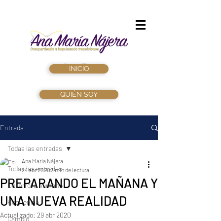
INICIO
QUIÉN SOY
Entrada
Todas las entradas
Ana María Nájera
Todas las entradas
24 abr 2020
3 min de lectura
PREPARANDO EL MAÑANA Y
Desarrollo humano
UNA NUEVA REALIDAD
Resiliencia
Actualizado:
29 abr 2020
Cambio