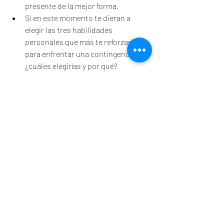
presente de la mejor forma.
Si en este momento te dieran a 
elegir las tres habilidades 
personales que más te reforzarían 
para enfrentar una contingencia 
¿cuáles elegirías y por qué?
De qué te das cuenta y qué harás 
con ello.
Todo lo que irás integrando a tu bitácora 
formará parte de tu fortalecimiento para 
ir, mañana, a lo que sea que te esté 
esperando. Cada una de las preguntas 
que referí en este 
blog
 es valioso 
pensarlas y responderlas. Parafraseando 
a Tolstói, ten presente que “muchos 
piensan en cambiar el mundo, pero 
pocos piensan en cambiarse a sí 
mismos”.