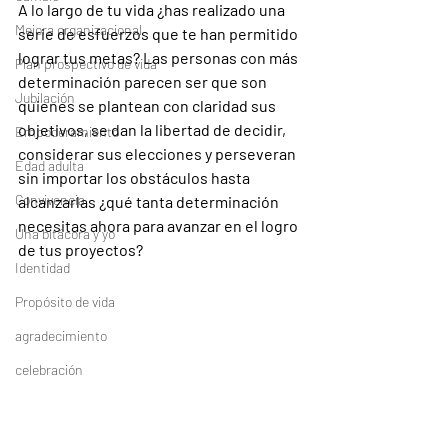
A lo largo de tu vida ¿has realizado una 
Mejora organizacional
serie de esfuerzos que te han permitido 
lograr tus metas? Las personas con más 
Plan prospectivo de vida
determinación parecen ser que son 
Jubilación
quienes se plantean con claridad sus 
objetivos, se dan la libertad de decidir, 
Empoderamiento
considerar sus elecciones y perseveran 
Edad adulta
sin importar los obstáculos hasta 
Convivencia
alcanzarlas ¿qué tanta determinación 
necesitas ahora para avanzar en el logro 
Una bitácora y yo
de tus proyectos?
Identidad
Propósito de vida
agradecimiento
celebración