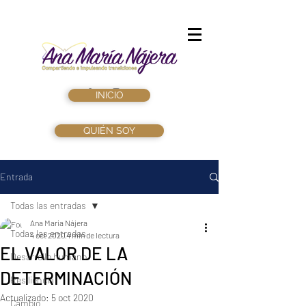
INICIO
QUIÉN SOY
Entrada
Todas las entradas
Ana María Nájera
Todas las entradas
4 oct 2020
4 min de lectura
EL VALOR DE LA
Desarrollo humano
DETERMINACIÓN
Resiliencia
Actualizado:
5 oct 2020
Cambio