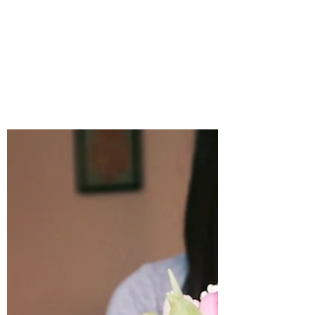
18 abr 2021
2 min de lectura
PÁGINAS EN BLANCO
¿De qué manera prefieres comenzar a
narrar lo que de ahora en adelante sientes,
aprendes, vives?