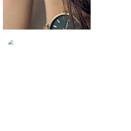
Ana María Nájera
13 sept 2020
4 min de lectura
SENTIRME
VULNERABLE
Sentirnos vulnerables ante el caos y la