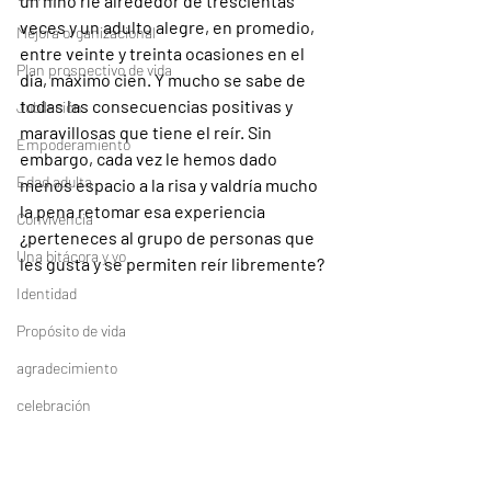
un niño ríe alrededor de trescientas 
veces y un adulto alegre, en promedio, 
Mejora organizacional
entre veinte y treinta ocasiones en el 
Plan prospectivo de vida
día, máximo cien. Y mucho se sabe de 
todas las consecuencias positivas y 
Jubilación
maravillosas que tiene el reír. Sin 
Empoderamiento
embargo, cada vez le hemos dado 
Edad adulta
menos espacio a la risa y valdría mucho 
la pena retomar esa experiencia 
Convivencia
¿perteneces al grupo de personas que 
Una bitácora y yo
les gusta y se permiten reír libremente?
Identidad
Propósito de vida
agradecimiento
celebración