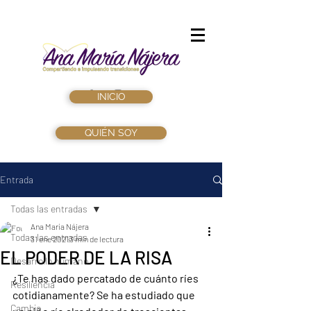
INICIO
QUIÉN SOY
Entrada
Todas las entradas
Ana María Nájera
Todas las entradas
31 ene 2021
3 min de lectura
EL PODER DE LA RISA
Desarrollo humano
¿Te has dado percatado de cuánto ríes 
Resiliencia
cotidianamente? Se ha estudiado que 
Cambio