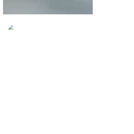
Ana María Nájera
27 dic 2021
3 min de lectura
EL RECUENTO DE UN
TIEMPO
La vida nos pone pruebas, plantea
preguntas y desafía. A veces somos
conscientes de los recursos con que
contamos para enfrentar los retos.