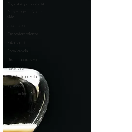
Mejora organizacional
Plan prospectivo de
vida
Jubilación
Empoderamiento
Edad adulta
Convivencia
Una bitácora y yo
Identidad
Propósito de vida
agradecimiento
celebración