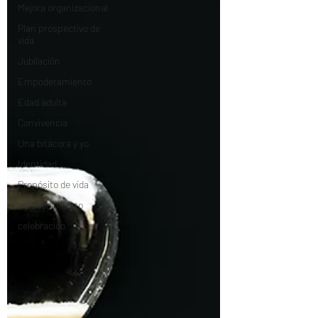
Mejora organizacional
Plan prospectivo de
vida
Jubilación
Empoderamiento
Edad adulta
Convivencia
Una bitácora y yo
Identidad
Propósito de vida
agradecimiento
celebración