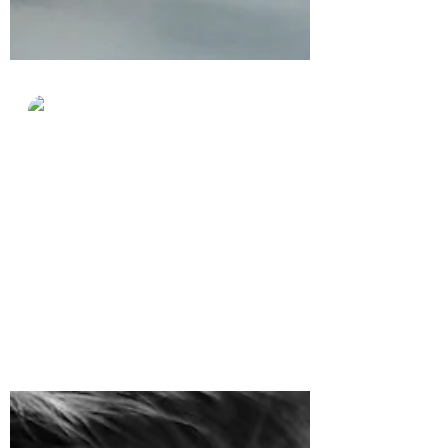
Ana María Nájera
27 dic 2021
3 min de lectura
EL RECUENTO DE UN
TIEMPO
La vida nos pone pruebas, plantea
preguntas y desafía. A veces somos
conscientes de los recursos con que
contamos para enfrentar los retos.