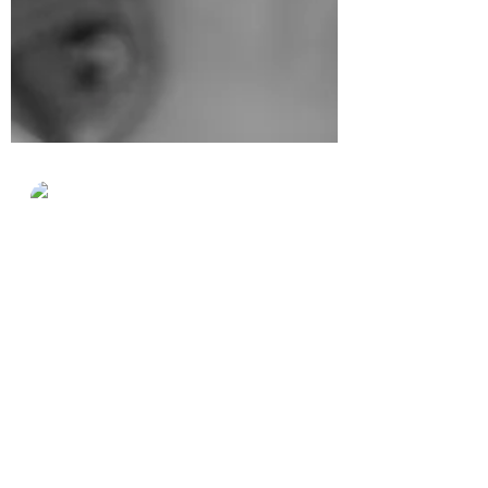
Ana María Nájera
18 oct 2020
4 min de lectura
VALORARTE COMO
PERSONA
En ocasiones, estamos en espera de que
los demás nos digan cómo nos aprecian y
valoran y esto no es saludable ni da